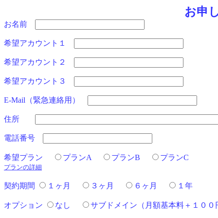
お申
お名前
希望アカウント１
希望アカウント２
希望アカウント３
E-Mail（緊急連絡用）
住所
電話番号
希望プラン
プランA
プランB
プランC
プランの詳細
契約期間
１ヶ月
３ヶ月
６ヶ月
１年
オプション
なし
サブドメイン（月額基本料＋１００