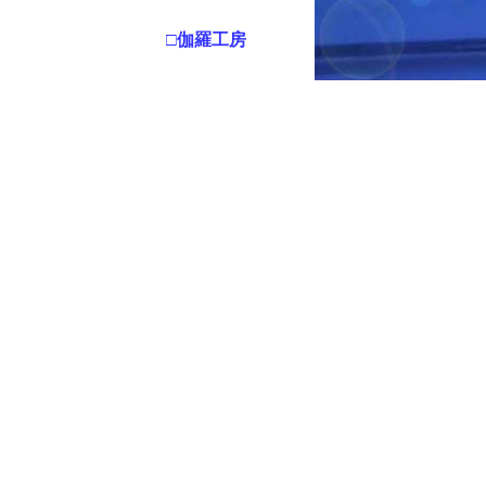
□伽羅工房